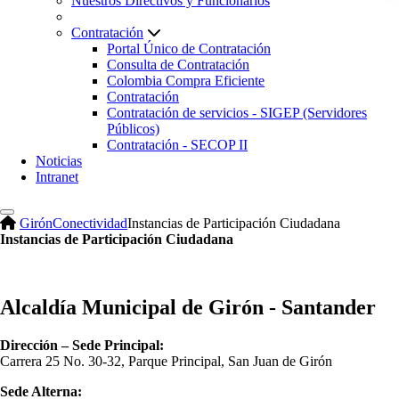
Nuestros Directivos y Funcionarios
Contratación
Portal Único de Contratación
Consulta de Contratación
Colombia Compra Eficiente
Contratación
Contratación de servicios - SIGEP (Servidores
Públicos)
Contratación - SECOP II
Noticias
Intranet
Girón
Conectividad
Instancias de Participación Ciudadana
Instancias de Participación Ciudadana
Alcaldía Municipal de Girón - Santander
Dirección – Sede Principal:
Carrera 25 No. 30-32, Parque Principal, San Juan de Girón
Sede Alterna: