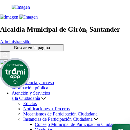
Alcaldía Municipal de Girón, Santander
Administrar sitio
Buscar en la página
DESCARGA
Inicio
Transparencia y acceso
información pública
Atención y Servicios
a la Ciudadanía
Edictos
Notificaciones a Terceros
Mecanismos de Participación Ciudadana
Instancias de Participación Ciudadana
Consejo Municipal de Participación Ciudadana
Veedurías