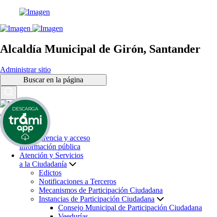
Alcaldía Municipal de Girón, Santander
Administrar sitio
Buscar en la página
DESCARGA
Inicio
Transparencia y acceso
información pública
Atención y Servicios
a la Ciudadanía
Edictos
Notificaciones a Terceros
Mecanismos de Participación Ciudadana
Instancias de Participación Ciudadana
Consejo Municipal de Participación Ciudadana
Veedurías