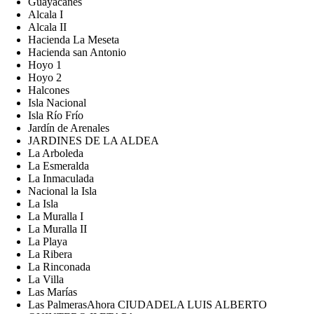
Guayacanes
Alcala I
Alcala II
Hacienda La Meseta
Hacienda san Antonio
Hoyo 1
Hoyo 2
Halcones
Isla Nacional
Isla Río Frío
Jardín de Arenales
JARDINES DE LA ALDEA
La Arboleda
La Esmeralda
La Inmaculada
Nacional la Isla
La Isla
La Muralla I
La Muralla II
La Playa
La Ribera
La Rinconada
La Villa
Las Marías
Las PalmerasAhora CIUDADELA LUIS ALBERTO