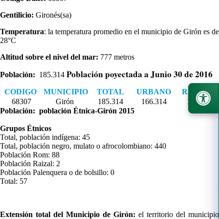
Gentilicio:
Gironés(sa)
Temperatura
: la temperatura promedio en el municipio de Girón es de
28°C​
Altitud sobre el nivel del mar:
777 metros
Población poyectada a Junio 30 de 2016
Población:
185.314
​C
ODIGO
MUNICIPIO
TOTAL
URBANO
RURAL
​68307
​Girón
​185.314
​166.314
​​19.165
Población: población Étnica-Girón 2015​
Grupos Étnicos
Total, población indígena: 45
Total, población negro, mulato o afrocolombiano: 440
Población Rom: 88
Población Raizal: 2
Población Palenquera o de bolsillo: 0
Total: 57
Extensión total del Municipio de Girón:
el territorio del municipio