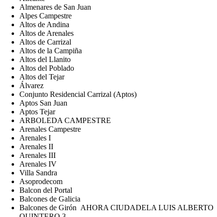
Almenares de San Juan
Alpes Campestre
Altos de Andina
Altos de Arenales
Altos de Carrizal
Altos de la Campiña
Altos del Llanito
Altos del Poblado
Altos del Tejar
Álvarez
Conjunto Residencial Carrizal (Aptos)
Aptos San Juan
Aptos Tejar
ARBOLEDA CAMPESTRE
Arenales Campestre
Arenales I
Arenales II
Arenales III
Arenales IV
Villa Sandra
Asoprodecom
Balcon del Portal
Balcones de Galicia
Balcones de Girón AHORA CIUDADELA LUIS ALBERTO
QUINTERO 3