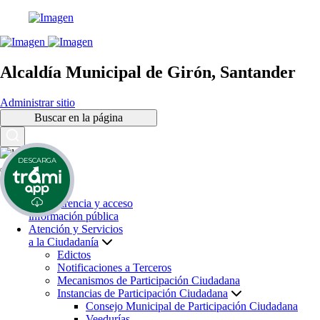
Alcaldía Municipal de Girón, Santander
Administrar sitio
Buscar en la página
DESCARGA
Inicio
Transparencia y acceso
información pública
Atención y Servicios
a la Ciudadanía
Edictos
Notificaciones a Terceros
Mecanismos de Participación Ciudadana
Instancias de Participación Ciudadana
Consejo Municipal de Participación Ciudadana
Veedurías