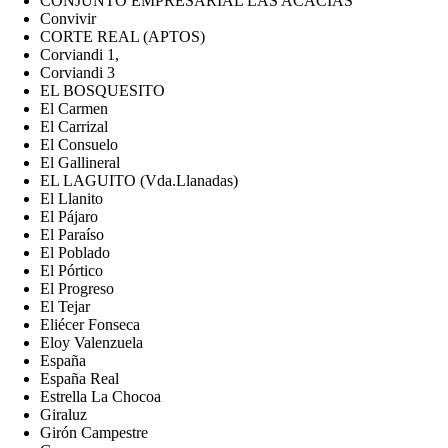
CONJUNTO EMPRESARIAL LAS ACACIAS
Convivir
CORTE REAL (APTOS)
Corviandi 1,
Corviandi 3
EL BOSQUESITO
El Carmen
El Carrizal
El Consuelo
El Gallineral
EL LAGUITO (Vda.Llanadas)
El Llanito
El Pájaro
El Paraíso
El Poblado
El Pórtico
El Progreso
El Tejar
Eliécer Fonseca
Eloy Valenzuela
España
España Real
Estrella La Chocoa
Giraluz
Girón Campestre