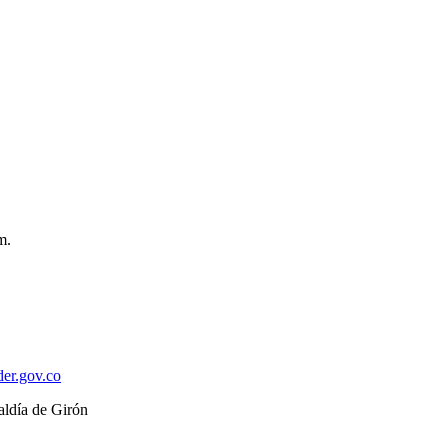
m.
der.gov.co