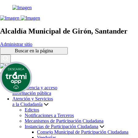
Alcaldía Municipal de Girón, Santander
Administrar sitio
Buscar en la página
DESCARGA
Inicio
Transparencia y acceso
información pública
Atención y Servicios
a la Ciudadanía
Edictos
Notificaciones a Terceros
Mecanismos de Participación Ciudadana
Instancias de Participación Ciudadana
Consejo Municipal de Participación Ciudadana
Veedurías