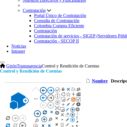
Nuestros Directivos y Funcionarios
Contratación
Portal Único de Contratación
Consulta de Contratación
Colombia Compra Eficiente
Contratación
Contratación de servicios - SIGEP (Servidores Públ
Contratación - SECOP II
Noticias
Intranet
Girón
Transparencia
Control y Rendición de Cuentas
C
ontrol y Rendición de Cuentas
​​​
Nombre
Descrip