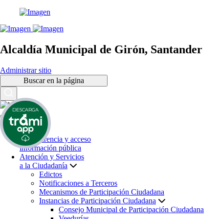
Alcaldía Municipal de Girón, Santander
Administrar sitio
Buscar en la página
DESCARGA
Inicio
Transparencia y acceso
información pública
Atención y Servicios
a la Ciudadanía
Edictos
Notificaciones a Terceros
Mecanismos de Participación Ciudadana
Instancias de Participación Ciudadana
Consejo Municipal de Participación Ciudadana
Veedurías