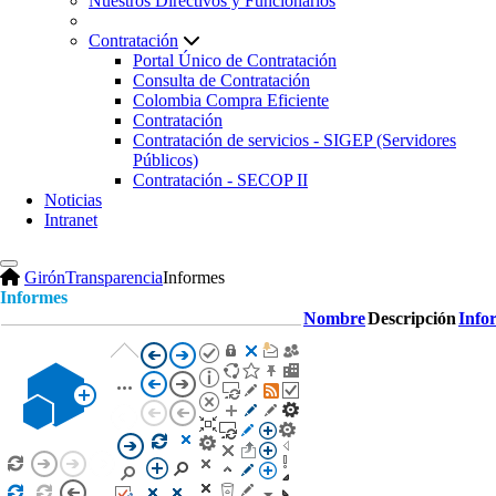
Nuestros Directivos y Funcionarios
Contratación
Portal Único de Contratación
Consulta de Contratación
Colombia Compra Eficiente
Contratación
Contratación de servicios - SIGEP (Servidores
Públicos)
Contratación - SECOP II
Noticias
Intranet
Girón
Transparencia
Informes
Informes
Nombre
Descripción
Info