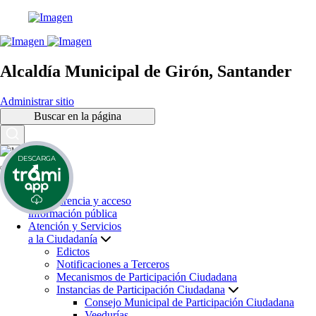
Alcaldía Municipal de Girón, Santander
Administrar sitio
Buscar en la página
DESCARGA
Inicio
Transparencia y acceso
información pública
Atención y Servicios
a la Ciudadanía
Edictos
Notificaciones a Terceros
Mecanismos de Participación Ciudadana
Instancias de Participación Ciudadana
Consejo Municipal de Participación Ciudadana
Veedurías