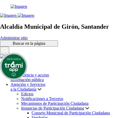
Alcaldía Municipal de Girón, Santander
Administrar sitio
Buscar en la página
DESCARGA
Inicio
Transparencia y acceso
información pública
Atención y Servicios
a la Ciudadanía
Edictos
Notificaciones a Terceros
Mecanismos de Participación Ciudadana
Instancias de Participación Ciudadana
Consejo Municipal de Participación Ciudadana
Veedurías